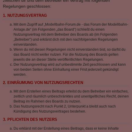
zwischen dir und dem Betreiber ein Vertrag mit folgenden
Regelungen geschlossen:
1. NUTZUNGSVERTRAG
Mit dem Zugriff auf „Modellbahn-Forum.de - das Forum der Modellbahn-
Anlage.de“ (im Folgenden „das Board“) schließt du einen
Nutzungsvertrag mit dem Betreiber des Boards ab (im Folgenden
„Betreiber“) und erklärst dich mit den nachfolgenden Regelungen
einverstanden.
Wenn du mit diesen Regelungen nicht einverstanden bist, so darfst du
das Board nicht weiter nutzen. Für die Nutzung des Boards gelten
jeweils die an dieser Stelle veröffentlichten Regelungen.
Der Nutzungsvertrag wird auf unbestimmte Zeit geschlossen und kann
von beiden Seiten ohne Einhaltung einer Frist jederzeit gekündigt
werden.
2. EINRÄUMUNG VON NUTZUNGSRECHTEN
Mit dem Erstellen eines Beitrags erteilst du dem Betreiber ein einfaches,
zeitlich und räumlich unbeschränktes und unentgeltliches Recht, deinen
Beitrag im Rahmen des Boards zu nutzen.
Das Nutzungsrecht nach Punkt 2, Unterpunkt a bleibt auch nach
Kündigung des Nutzungsvertrages bestehen.
3. PFLICHTEN DES NUTZERS
Du erklärst mit der Erstellung eines Beitrags, dass er keine Inhalte