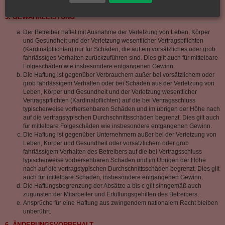
nehmen.
5. GEWÄHRLEISTUNG
Der Betreiber haftet mit Ausnahme der Verletzung von Leben, Körper
und Gesundheit und der Verletzung wesentlicher Vertragspflichten
(Kardinalpflichten) nur für Schäden, die auf ein vorsätzliches oder grob
fahrlässiges Verhalten zurückzuführen sind. Dies gilt auch für mittelbare
Folgeschäden wie insbesondere entgangenen Gewinn.
Die Haftung ist gegenüber Verbrauchern außer bei vorsätzlichem oder
grob fahrlässigem Verhalten oder bei Schäden aus der Verletzung von
Leben, Körper und Gesundheit und der Verletzung wesentlicher
Vertragspflichten (Kardinalpflichten) auf die bei Vertragsschluss
typischerweise vorhersehbaren Schäden und im übrigen der Höhe nach
auf die vertragstypischen Durchschnittsschäden begrenzt. Dies gilt auch
für mittelbare Folgeschäden wie insbesondere entgangenen Gewinn.
Die Haftung ist gegenüber Unternehmern außer bei der Verletzung von
Leben, Körper und Gesundheit oder vorsätzlichem oder grob
fahrlässigem Verhalten des Betreibers auf die bei Vertragsschluss
typischerweise vorhersehbaren Schäden und im Übrigen der Höhe
nach auf die vertragstypischen Durchschnittsschäden begrenzt. Dies gilt
auch für mittelbare Schäden, insbesondere entgangenen Gewinn.
Die Haftungsbegrenzung der Absätze a bis c gilt sinngemäß auch
zugunsten der Mitarbeiter und Erfüllungsgehilfen des Betreibers.
Ansprüche für eine Haftung aus zwingendem nationalem Recht bleiben
unberührt.